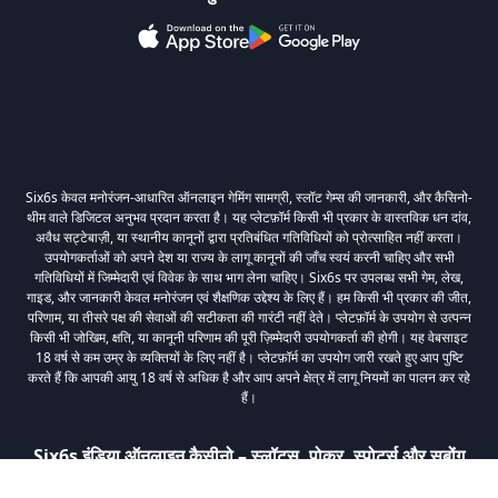
Six6s केवल मनोरंजन-आधारित ऑनलाइन गेमिंग सामग्री, स्लॉट गेम्स की जानकारी, और कैसिनो-
थीम वाले डिजिटल अनुभव प्रदान करता है। यह प्लेटफ़ॉर्म किसी भी प्रकार के वास्तविक धन दांव,
अवैध सट्टेबाज़ी, या स्थानीय कानूनों द्वारा प्रतिबंधित गतिविधियों को प्रोत्साहित नहीं करता।
उपयोगकर्ताओं को अपने देश या राज्य के लागू कानूनों की जाँच स्वयं करनी चाहिए और सभी
गतिविधियों में जिम्मेदारी एवं विवेक के साथ भाग लेना चाहिए। Six6s पर उपलब्ध सभी गेम, लेख,
गाइड, और जानकारी केवल मनोरंजन एवं शैक्षणिक उद्देश्य के लिए हैं। हम किसी भी प्रकार की जीत,
परिणाम, या तीसरे पक्ष की सेवाओं की सटीकता की गारंटी नहीं देते। प्लेटफ़ॉर्म के उपयोग से उत्पन्न
किसी भी जोखिम, क्षति, या कानूनी परिणाम की पूरी ज़िम्मेदारी उपयोगकर्ता की होगी। यह वेबसाइट
18 वर्ष से कम उम्र के व्यक्तियों के लिए नहीं है। प्लेटफ़ॉर्म का उपयोग जारी रखते हुए आप पुष्टि
करते हैं कि आपकी आयु 18 वर्ष से अधिक है और आप अपने क्षेत्र में लागू नियमों का पालन कर रहे
हैं।
Six6s इंडिया ऑनलाइन कैसीनो – स्लॉट्स, पोकर, स्पोर्ट्स और सबोंग
गेम्स खेलें